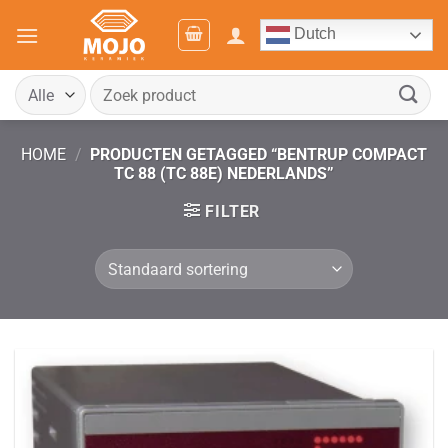
Ga
Dutch
naar
inhoud
Zoeken
naar:
HOME
/
PRODUCTEN GETAGGED “BENTRUP COMPACT
TC 88 (TC 88E) NEDERLANDS”
FILTER