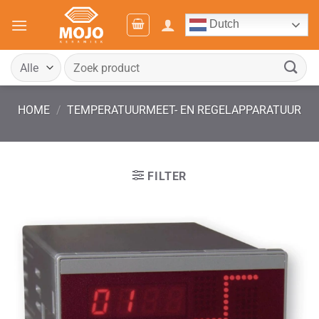
Ga
Dutch
naar
inhoud
Zoeken
naar:
HOME
/
TEMPERATUURMEET- EN REGELAPPARATUUR
FILTER