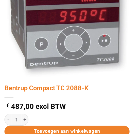
Bentrup Compact TC 2088-K
€
487,00
excl BTW
Bentrup Compact TC 2088-K aantal
Alternative:
Toevoegen aan winkelwagen