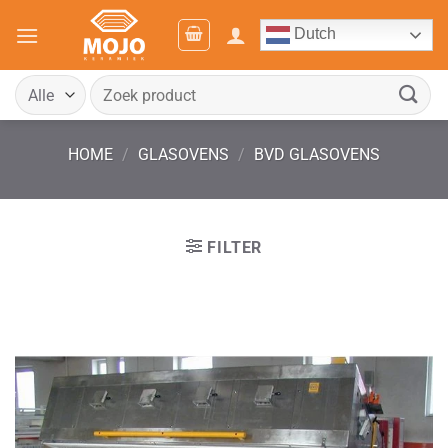
Ga
Dutch
naar
inhoud
Zoeken
naar:
HOME
/
GLASOVENS
/
BVD GLASOVENS
FILTER