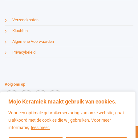
Verzendkosten
Klachten
Algemene Voorwaarden
Privacybeleid
Volg ons op
Mojo Keramiek maakt gebruik van cookies.
Voor een optimale gebruikerservaring van onze website, gaat
u akkoord met de cookies die wij gebruiken. Voor meer
0 mm x 40
Bentrup TC 44 - HAN15D, S-koppe
informatie;
lees meer.
IDeal
Maestro
Sofort
Bancontact
MasterCard
+
TOEVOEG