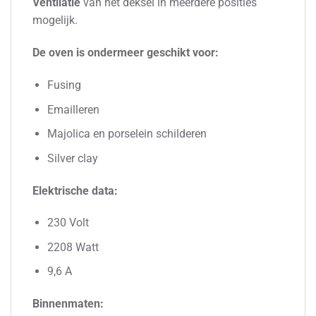
Ventilatie
van het deksel in meerdere posities
mogelijk.
De oven is ondermeer geschikt vo
or:
Fusing
Emailleren
Majolica en porselein schilderen
Silver clay
Elektrische data:
230 Volt
2208 Watt
9,6 A
Binnenmaten: