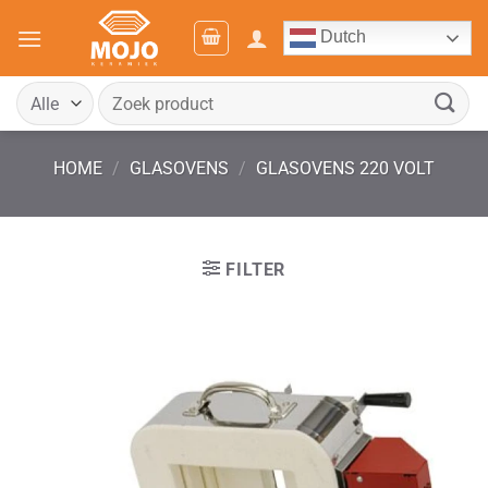
Ga
Dutch
naar
inhoud
Zoeken
naar:
HOME
/
GLASOVENS
/
GLASOVENS 220 VOLT
FILTER