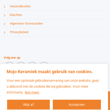
Verzendkosten
Klachten
Algemene Voorwaarden
Privacybeleid
Volg ons op
Mojo Keramiek maakt gebruik van cookies.
Voor een optimale gebruikerservaring van onze website, gaat
u akkoord met de cookies die wij gebruiken. Voor meer
Kittec X-line 65-S
informatie;
lees meer.
IDeal
Maestro
Sofort
Bancontact
MasterCard
OEGEN
+
TOEVOEGE
€
2.870,00
Wijs af
Accepteer
Copyright 2026 ©
Mojo Keramiek