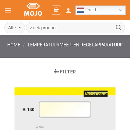
Ga
Dutch
naar
inhoud
Zoeken
naar:
HOME
/
TEMPERATUURMEET- EN REGELAPPARATUUR
FILTER