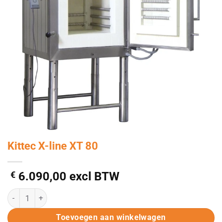
Kittec X-line XT 80
€
6.090,00
excl BTW
Kittec X-line XT 80 aantal
Alternative:
Toevoegen aan winkelwagen