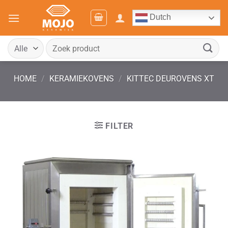
Ga
Dutch
naar
inhoud
Zoeken
naar:
HOME
/
KERAMIEKOVENS
/
KITTEC DEUROVENS XT
FILTER