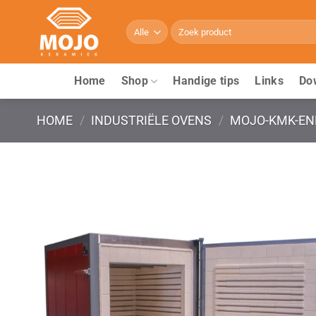
Ga
naar
Zoeken
naar:
inhoud
Home
Shop
Handige tips
Links
Do
HOME
/
INDUSTRIËLE OVENS
/
MOJO-KMK-EN