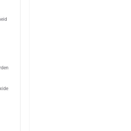
heid
rden
xide