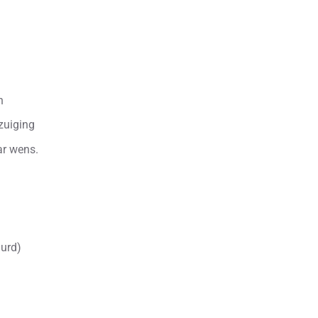
n
zuiging
ar wens.
uurd)