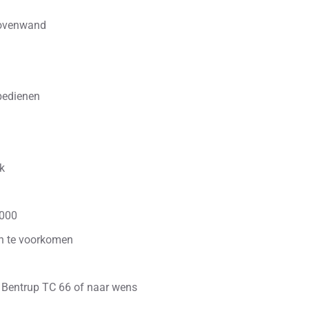
 ovenwand
 bedienen
k
3000
n te voorkomen
r Bentrup TC 66 of naar wens