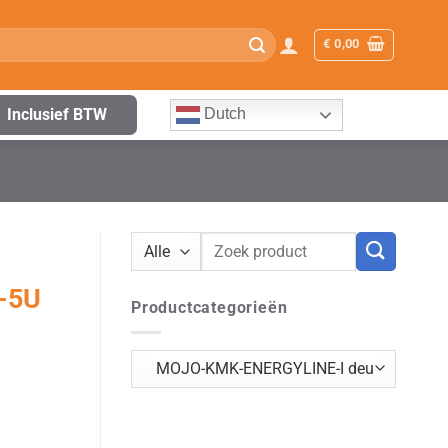
€
0,00
Inclusief BTW
Dutch
Zoeken
naar:
-5U
Productcategorieën