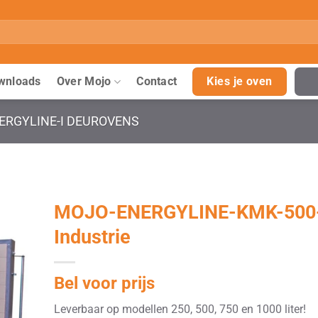
wnloads
Over Mojo
Contact
Kies je oven
ERGYLINE-I DEUROVENS
MOJO-ENERGYLINE-KMK-500
Industrie
Bel voor prijs
Leverbaar op modellen 250, 500, 750 en 1000 liter!