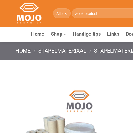
Ga
naar
Zoeken
naar:
inhoud
Home
Shop
Handige tips
Links
Do
HOME
/
STAPELMATERIAAL
/
STAPELMATERI