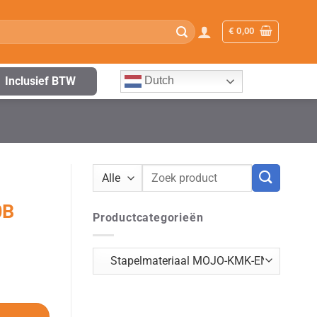
€
0,00
Inclusief BTW
Dutch
Zoeken
naar:
0B
Productcategorieën