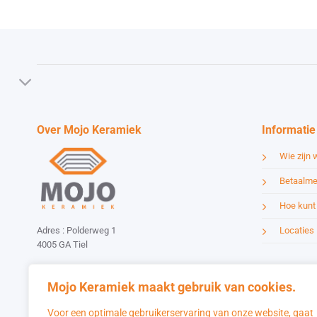
Over Mojo Keramiek
Informatie
Wie zijn w
Betaalme
Hoe kunt 
Locaties
Adres : Polderweg 1
4005 GA Tiel
Email :
info@mojokeramiek.nl
Tel :
Mojo Keramiek maakt gebruik van cookies.
085-0406010
Website by:
Esmy Media Design
Voor een optimale gebruikerservaring van onze website, gaat