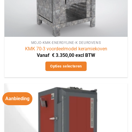
MOJO-KMK-ENERGYLINE-K DEUROVENS
KMK 70-3 voordeelmodel keramiekoven
Vanaf
€
3.350,00
excl BTW
Opties selecteren
Dit
product
heeft
meerdere
Aanbieding
variaties.
Deze
optie
kan