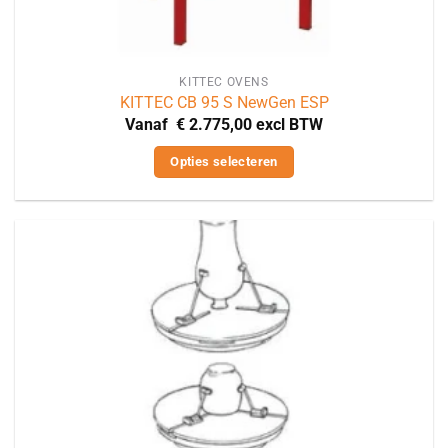
KITTEC OVENS
KITTEC CB 95 S NewGen ESP
Vanaf
€
2.775,00
excl BTW
Opties selecteren
Dit
product
heeft
meerdere
variaties.
Deze
optie
kan
gekozen
worden
op