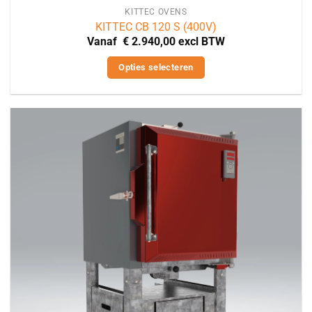
KITTEC OVENS
KITTEC CB 120 S (400V)
Vanaf
€
2.940,00
excl BTW
Opties selecteren
Dit
product
heeft
meerdere
variaties.
Deze
optie
kan
gekozen
worden
op
de
productpagina