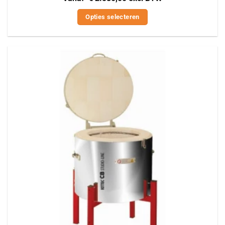
Opties selecteren
Dit
product
heeft
meerdere
variaties.
Deze
optie
kan
gekozen
worden
op
de
productpagina