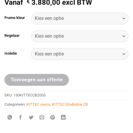
Vanaf
€
3.880,00
excl BTW
Alternative:
Frame kleur
Regelaar
Isolatie
Toevoegen aan offerte
SKU:
130KITTECCB200S
Categorieën:
KITTEC ovens
,
KITTEC Studioline CB