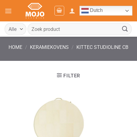
Ga
Dutch
naar
inhoud
Zoeken
naar:
HOME
/
KERAMIEKOVENS
/
KITTEC STUDIOLINE CB
FILTER