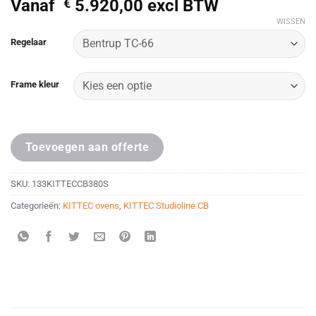
Vanaf
€
5.920,00
excl BTW
WISSEN
Alternative:
Regelaar
Frame kleur
Toevoegen aan offerte
SKU:
133KITTECCB380S
Categorieën:
KITTEC ovens
,
KITTEC Studioline CB