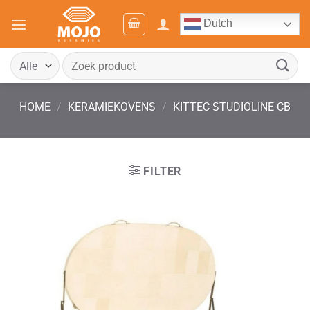
Ga
Dutch
naar
inhoud
Zoeken
naar:
HOME
/
KERAMIEKOVENS
/
KITTEC STUDIOLINE CB
FILTER