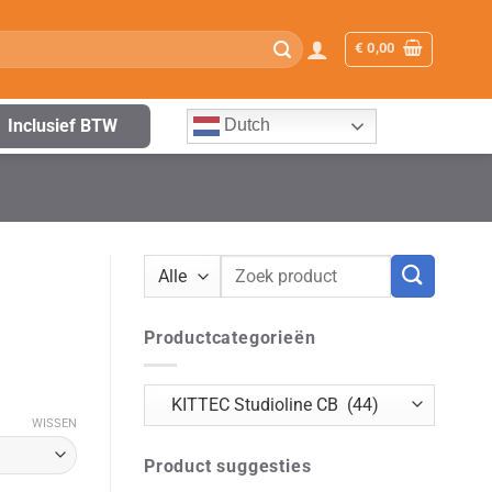
€
0,00
Inclusief BTW
Dutch
Zoeken
naar:
Productcategorieën
WISSEN
Product suggesties