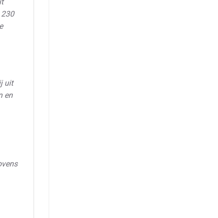
t
n 230
e
 uit
n en
ovens