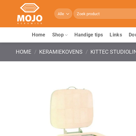
Ga
naar
Zoeken
naar:
inhoud
Home
Shop
Handige tips
Links
Do
HOME
/
KERAMIEKOVENS
/
KITTEC STUDIOLI