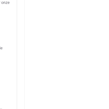
r onze
de