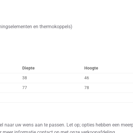
mingselementen en thermokoppels)
Diepte
Hoogte
38
46
77
78
eel naar uw wens aan te passen. Let op; opties hebben een meerp
or meer informatie contact op met onze verkoopafdeling.