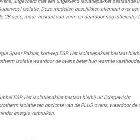
ens, uitgevoerd met een uitgekiend isolatiepakket bestaande ui
 Superwool isolatie. Deze modellen beschikken allemaal over ee
 de CB serie, maar vierkant van vorm en daardoor nog efficiënter t
e Spaar Pakket, kortweg ESP. Het isolatiepakket bestaat hierbij
otherm isolatie waardoor de ovens beter hun warmte vasthoude
el ESP. Het isolatiepakket bestaat hierbij uit lichtgewicht
rotherm isolatie ten opzichte van de PLUS ovens, waardoor de 
nder energie verbruiken.