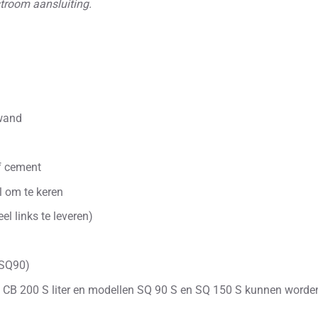
stroom aansluiting.
wand
f cement
l om te keren
el links te leveren)
/SQ90)
n CB 200 S liter en modellen SQ 90 S en SQ 150 S kunnen worde