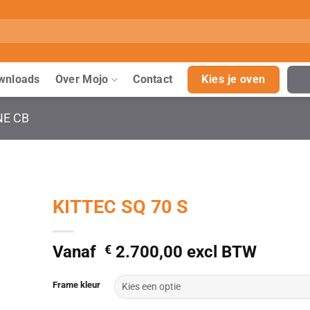
wnloads
Over Mojo
Contact
Kies je oven
NE CB
KITTEC SQ 70 S
Vanaf
€
2.700,00
excl BTW
Frame kleur