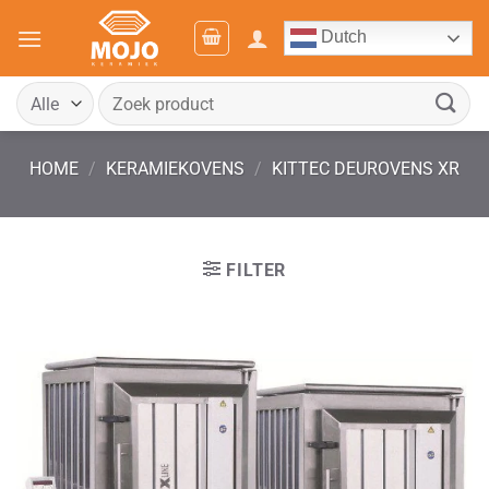
Ga
Dutch
naar
inhoud
Zoeken
naar:
HOME
/
KERAMIEKOVENS
/
KITTEC DEUROVENS XR
FILTER