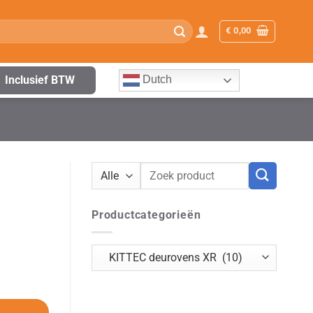
€
0,00
Inclusief BTW
Dutch
Zoeken
naar:
Productcategorieën