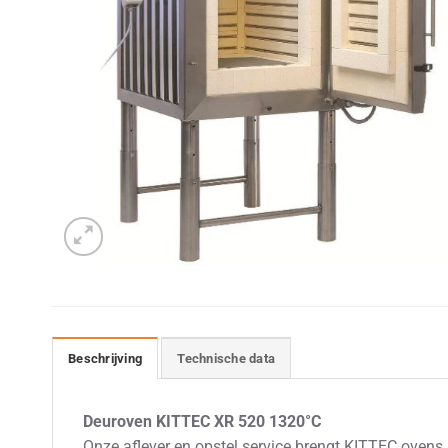
Beschrijving
Technische data
Deuroven KITTEC XR 520 1320°C
Onze aflever en opstel service brengt KITTEC ovens 