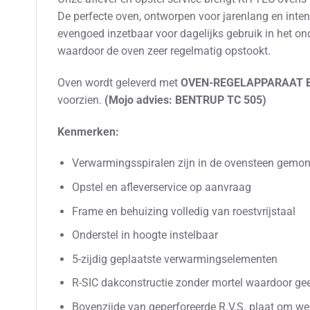
De perfecte oven, ontworpen voor jarenlang en intens
evengoed inzetbaar voor dagelijks gebruik in het o
waardoor de oven zeer regelmatig opstookt.
Oven wordt geleverd met
OVEN-REGELAPPARAAT B
voorzien.
(Mojo advies: BENTRUP TC 505)
Kenmerken:
Verwarmingsspiralen zijn in de ovensteen gemon
Opstel en afleverservice op aanvraag
Frame en behuizing volledig van roestvrijstaal
Onderstel in hoogte instelbaar
5-zijdig geplaatste verwarmingselementen
R-SIC dakconstructie zonder mortel waardoor ge
Bovenzijde van geperforeerde R.V.S. plaat om we