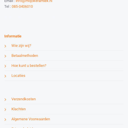
Email :
info@mojokeramiek.nl
Tel :
085-0406010
Website by:
Esmy Media Design
Informatie
Wie zijn wij?
Betaalmethoden
Hoe kunt u bestellen?
Locaties
Verzendkosten
Klachten
Algemene Voorwaarden