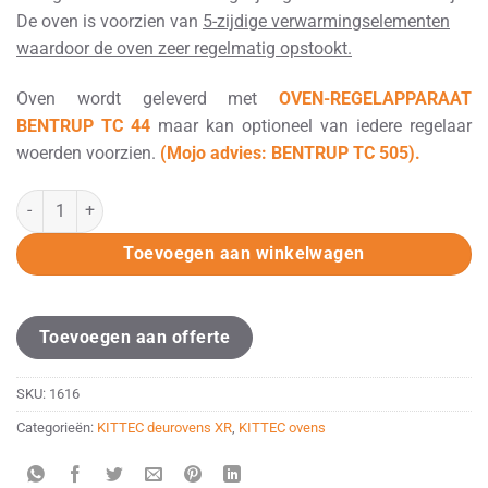
De oven is voorzien van
5-zijdige verwarmingselementen
waardoor de oven zeer regelmatig opstookt.
Oven wordt geleverd met
OVEN-REGELAPPARAAT
BENTRUP TC 44
maar kan optioneel van iedere regelaar
woerden voorzien.
(Mojo advies: BENTRUP TC 505).
KITTEC X-line XR 780 aantal
Alternative:
Toevoegen aan winkelwagen
Toevoegen aan offerte
SKU:
1616
Categorieën:
KITTEC deurovens XR
,
KITTEC ovens