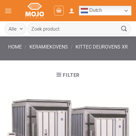
Ga
Dutch
naar
inhoud
Zoeken
naar:
HOME
/
KERAMIEKOVENS
/
KITTEC DEUROVENS XR
FILTER