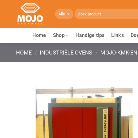
Ga
naar
Zoeken
naar:
inhoud
Home
Shop
Handige tips
Links
Do
HOME
/
INDUSTRIËLE OVENS
/
MOJO-KMK-EN