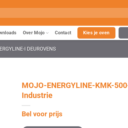
wnloads
Over Mojo
Contact
Kies je oven
ERGYLINE-I DEUROVENS
MOJO-ENERGYLINE-KMK-500
Industrie
Bel voor prijs