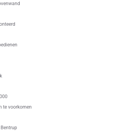
 ovenwand
onteerd
 bedienen
k
3000
n te voorkomen
 Bentrup