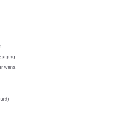
n
zuiging
ar wens.
uurd)