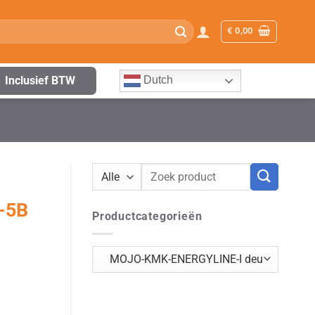
€
0,00
Inclusief BTW
Dutch
Zoeken
naar:
-5B
Productcategorieën